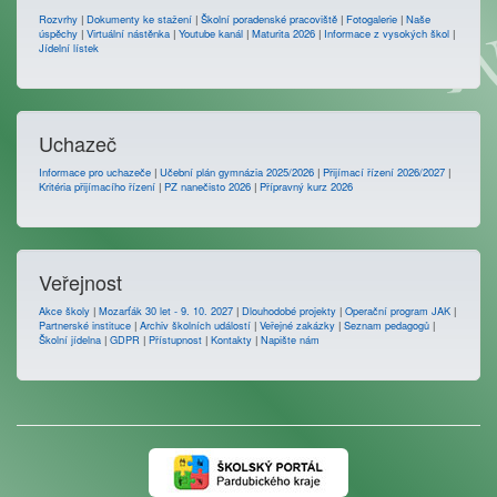
Rozvrhy
|
Dokumenty ke stažení
|
Školní poradenské pracoviště
|
Fotogalerie
|
Naše
úspěchy
|
Virtuální nástěnka
|
Youtube kanál
|
Maturita 2026
|
Informace z vysokých škol
|
Jídelní lístek
Uchazeč
Informace pro uchazeče
|
Učební plán gymnázia 2025/2026
|
Přijímací řízení 2026/2027
|
Kritéria přijímacího řízení
|
PZ nanečisto 2026
|
Přípravný kurz 2026
Veřejnost
Akce školy
|
Mozarťák 30 let - 9. 10. 2027
|
Dlouhodobé projekty
|
Operační program JAK
|
Partnerské instituce
|
Archiv školních událostí
|
Veřejné zakázky
|
Seznam pedagogů
|
Školní jídelna
|
GDPR
|
Přístupnost
|
Kontakty
|
Napište nám