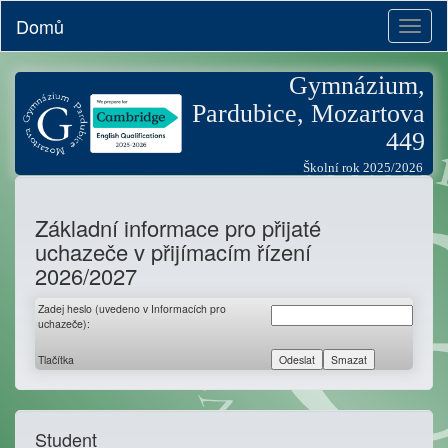
Domů
Toggl
naviga
Gymnázium,
Pardubice, Mozartova
449
Školní rok 2025/2026
Základní informace pro přijaté
uchazeče v přijímacím řízení
2026/2027
Zadej heslo (uvedeno v Informacích pro
uchazeče):
Tlačítka
Student