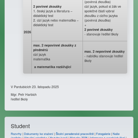
(povinná zkouška)
2 povinné zkoušky
cizí jazyk, pokud si žák ve
1. český jazyk a literatura –
společné části vybral
didaktický test
zkoušku z cizího jazyka
2. cizí jazyk nebo matematika –
(povinná zkouška)
didaktický test
+
2 povinné zkoušky
2026
- stanovuje ředitel školy
max. 2 nepovinné zkoušky z
předmětů
max. 2 nepovinné zkoušky
cizí jazyk
- nabídku stanovuje ředitel
matematika
školy
a matematika rozšiřující
V Pardubicích 23. listopadu 2025
Mgr. Petr Harbich
ředitel školy
Student
Rozvrhy
|
Dokumenty ke stažení
|
Školní poradenské pracoviště
|
Fotogalerie
|
Naše
úspěchy
|
Virtuální nástěnka
|
Youtube kanál
|
Maturita 2026
|
Informace z vysokých škol
|