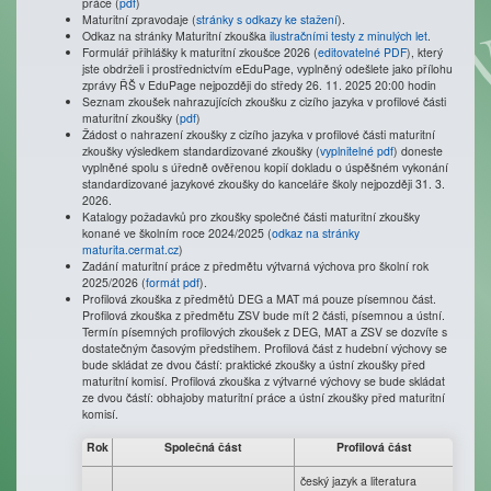
práce (
pdf
)
Maturitní zpravodaje (
stránky s odkazy ke stažení
).
Odkaz na stránky Maturitní zkouška
ilustračními testy z minulých let
.
Formulář přihlášky k maturitní zkoušce 2026 (
editovatelné PDF
), který
jste obdrželi i prostřednictvím eEduPage, vyplněný odešlete jako přílohu
zprávy ŘŠ v EduPage nejpozději do středy 26. 11. 2025 20:00 hodin
Seznam zkoušek nahrazujících zkoušku z cizího jazyka v profilové části
maturitní zkoušky (
pdf
)
Žádost o nahrazení zkoušky z cizího jazyka v profilové části maturitní
zkoušky výsledkem standardizované zkoušky (
vyplnitelné pdf
) doneste
vyplněné spolu s úředně ověřenou kopií dokladu o úspěšném vykonání
standardizované jazykové zkoušky do kanceláře školy nejpozději 31. 3.
2026.
Katalogy požadavků pro zkoušky společné části maturitní zkoušky
konané ve školním roce 2024/2025 (
odkaz na stránky
maturita.cermat.cz
)
Zadání maturitní práce z předmětu výtvarná výchova pro školní rok
2025/2026 (
formát pdf
).
Profilová zkouška z předmětů DEG a MAT má pouze písemnou část.
Profilová zkouška z předmětu ZSV bude mít 2 části, písemnou a ústní.
Termín písemných profilových zkoušek z DEG, MAT a ZSV se dozvíte s
dostatečným časovým předstihem. Profilová část z hudební výchovy se
bude skládat ze dvou částí: praktické zkoušky a ústní zkoušky před
maturitní komisí. Profilová zkouška z výtvarné výchovy se bude skládat
ze dvou částí: obhajoby maturitní práce a ústní zkoušky před maturitní
komisí.
Rok
Společná část
Profilová část
český jazyk a literatura