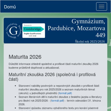
Domů
Toggl
naviga
Gymnázium,
Pardubice, Mozartova
449
Školní rok 2025/2026
Maturita 2026
Důležité informace ohledně společné a profilové části maturitní zkoušky 2026
budeme průběžně doplňovat a aktualizovat.
Maturitní zkouška 2026 (společná i profilová
část)
Stanovení nabídky povinných a nepovinných zkoušek v profilové části
maturitní zkoušky pro rok 2025/2026 a seznam maturitních témat
(okruhů) u jednotlivých předmětů (
formát pdf)
Seznam literárních děl k maturitní zkoušce z českého jazyka a literatury
pro školní rok 2025/2026 - (
formát pdf
) - termín odevzdání 31. března
2026.
Stanovení způsobu záznamu vytvářeného textu pro konání písemné