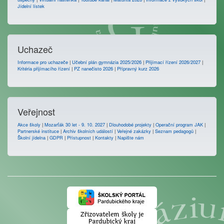
Jídelní lístek
Uchazeč
Informace pro uchazeče
|
Učební plán gymnázia 2025/2026
|
Přijímací řízení 2026/2027
|
Kritéria přijímacího řízení
|
PZ nanečisto 2026
|
Přípravný kurz 2026
Veřejnost
Akce školy
|
Mozarťák 30 let - 9. 10. 2027
|
Dlouhodobé projekty
|
Operační program JAK
|
Partnerské instituce
|
Archiv školních událostí
|
Veřejné zakázky
|
Seznam pedagogů
|
Školní jídelna
|
GDPR
|
Přístupnost
|
Kontakty
|
Napište nám