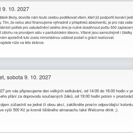
t 9. 10. 2027
átelé školy, dovolte nám touto cestou poděkovat všem, kteří již podpořili konání j
 Tím, že celou akci financujeme výhradně z příspěvků absolventů, je pro nás vaše
riálních potřeb pro uskutečnění celého dne je nutné dosáhnout počtu 500 zaplace
 zálohu na pronájem sálu v pardubickém Ideonu. Vítané jsou samozřejmě i částky
nám společně tuto zcela mimořádnou událost podaří s grácií realizovat.
najdete níže na této stránce.
et, sobota 9. 10. 2027
027 pro vás připravujeme den velkých setkávání, od 14:00 do 16:00 hodin v pr
šeho přání za doprovodu současných žáků, od 19:00 hodin potom v prostorác
ájem zúčastnit se jedné či obou akcí, zaklikněte prosím odpovídající kolonk
ve výši 500 Kč je kromě tištěného almanachu také Welcome drink ;).