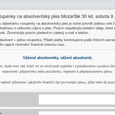
upenky na absolventský ples Mozarťák 30 let, sobota 9.
ou objednávku vstupenky na absolventský ples je nutné potvrdit platbou cel
 představu o celkovém zájmu o ples. Prosím respektujte platební údaje, kter
vek. Zkontrolujte prosím především zadaný e-mail a telefon.
 absolvent = jedna vstupenka. Přijaté platby kontrolujeme podle třídních sez
lo naplnit minimální finančně únosnou mez.
Vážené absolventky, vážení absolventi,
, budu moc rád, když mi ve stručnosti vyplníte i vystudovanou vysokou škol
nepovinně i připomínku nebo poznámku, nejenom k připravovanému plesu.
radostí přijmeme i jakýkoliv finanční dar pro konání plesu, pište také do po
*