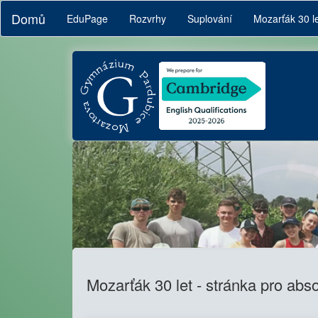
Domů
EduPage
Rozvrhy
Suplování
Mozarťák 30 l
Mozarťák 30 let - stránka pro abs