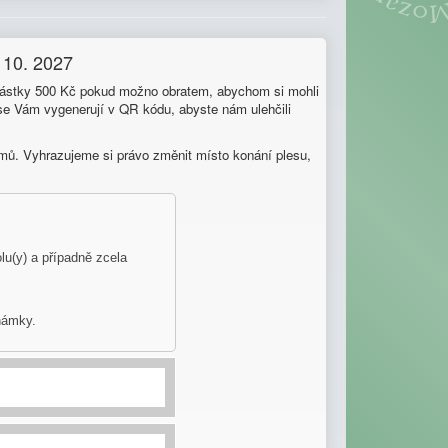
 10. 2027
é částky 500 Kč pokud možno obratem, abychom si mohli
é se Vám vygenerují v QR kódu, abyste nám ulehčili
namů. Vyhrazujeme si právo změnit místo konání plesu,
u(y) a případně zcela
známky.