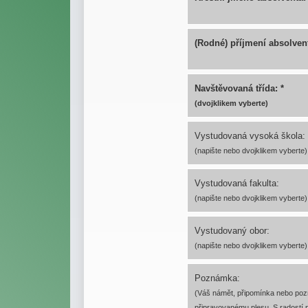
(Rodné) příjmení absolven
Navštěvovaná třída: *
(dvojklikem vyberte)
Vystudovaná vysoká škola:
(napište nebo dvojklikem vyberte)
Vystudovaná fakulta:
(napište nebo dvojklikem vyberte)
Vystudovaný obor:
(napište nebo dvojklikem vyberte)
Poznámka:
(Váš námět, připomínka nebo po
připravovanému plesu. S radostí př