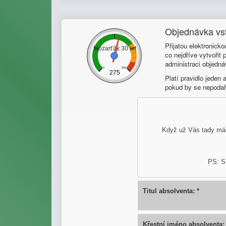
Objednávka vst
Přijatou elektronick
co nejdříve vytvořit
administraci objedná
Platí pravidlo jeden
pokud by se nepodaři
Když už Vás tady mám
PS: S 
Titul absolventa: *
Křestní jméno absolventa: 