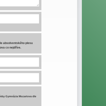
le absolventského plesu
ova co nejdříve.
řeby Gymnázia Mozartova dle