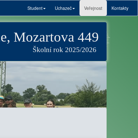
Student
Uchazeč
Veřejnost
Kontakty
e, Mozartova 449
Školní rok 2025/2026