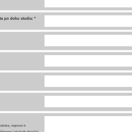
ta po dobu studia: *
známka, nejenom k
ijmeme i jakýkoliv finanční