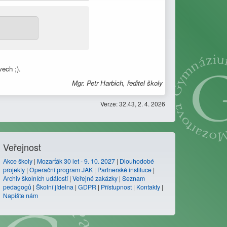
ech ;).
Mgr. Petr Harbich, ředitel školy
Verze: 32.43, 2. 4. 2026
Veřejnost
Akce školy
|
Mozarťák 30 let - 9. 10. 2027
|
Dlouhodobé
projekty
|
Operační program JAK
|
Partnerské instituce
|
Archiv školních událostí
|
Veřejné zakázky
|
Seznam
pedagogů
|
Školní jídelna
|
GDPR
|
Přístupnost
|
Kontakty
|
Napište nám