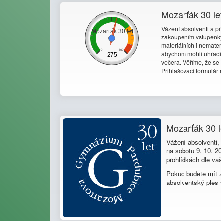
Mozarťák 30 le
Vážení absolventi a př
zakoupením vstupenky.
materiálních i nemate
abychom mohli uhradit
večera. Věříme, že se 
Přihlašovací formulář 
Mozarťák 30 l
Vážení absolventi,
na sobotu 9. 10. 2
prohlídkách dle va
Pokud budete mít z
absolventský ples 