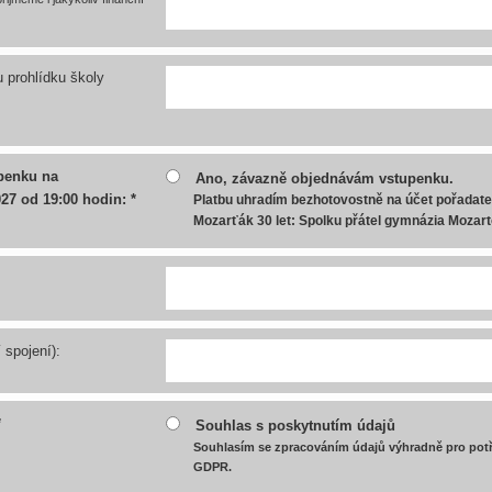
prohlídku školy
penku na
Ano, závazně objednávám vstupenku.
027 od 19:00 hodin: *
Platbu uhradím bezhotovostně na účet pořadate
Mozarťák 30 let: Spolku přátel gymnázia Mozart
 spojení):
*
Souhlas s poskytnutím údajů
Souhlasím se zpracováním údajů výhradně pro pot
GDPR.